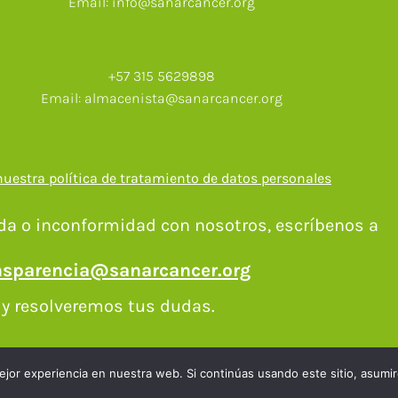
Email: info@sanarcancer.org
+57 315 5629898
Email: almacenista@sanarcancer.org
nuestra política de tratamiento de datos personales
da o inconformidad con nosotros, escríbenos a
nsparencia@sanarcancer.org
y resolveremos tus dudas.​
I
F
T
Y
jor experiencia en nuestra web. Si continúas usando este sitio, asumi
n
a
w
o