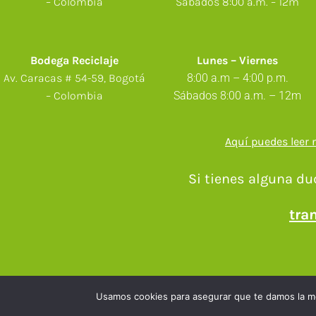
– Colombia
Sábados 8:00 a.m. – 12m
Bodega Reciclaje
Lunes – Viernes
Av. Caracas # 54-59, Bogotá
8:00
a.m
– 4:00
p.m.
– Colombia
Sábados 8:00 a.m. – 12m
Aquí puedes leer 
Si tienes alguna du
tra
Usamos cookies para asegurar que te damos la me