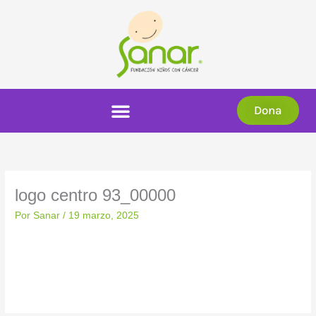
Ir
al
contenido
Dona
logo centro 93_00000
Por
Sanar
/
19 marzo, 2025