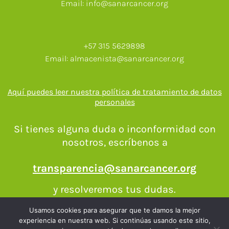
Email: info@sanarcancer.org
+57 315 5629898
Email: almacenista@sanarcancer.org
Aquí puedes leer nuestra política de tratamiento de datos
personales
Si tienes alguna duda o inconformidad con
nosotros, escríbenos a
transparencia@sanarcancer.org
y resolveremos tus dudas.​
Usamos cookies para asegurar que te damos la mejor
experiencia en nuestra web. Si continúas usando este sitio,
I
F
T
Y