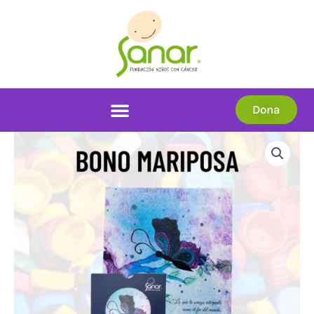
Ir
al
contenido
Dona
Bono
Mariposa
cantidad